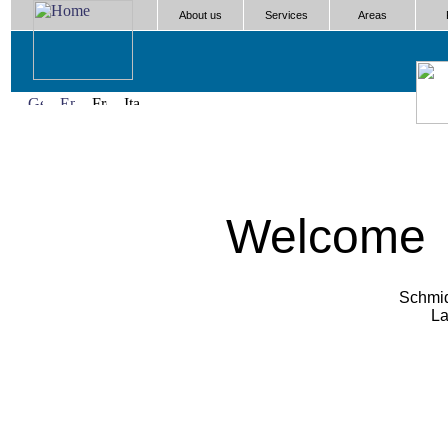
About us
Services
Areas
Welcome
Schmid
La