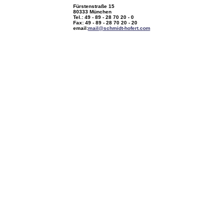
Fürstenstraße 15
80333 München
Tel.: 49 - 89 - 28 70 20 - 0
Fax: 49 - 89 - 28 70 20 - 20
email:
mail@schmidt-hofert.com